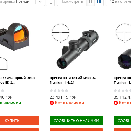
ртировки
Позиция
Просмотреть
12
на стран
коллиматорный Delta
Прицел оптический Delta DO
Прицел оп
t HD 2...
Titanium 1-4x24
Titanium 1.
,46 грн
23 491,19 грн
39 112,4
 в наличии
Нет в наличии
Нет в
КУПИТЬ
СООБЩИТЬ О НАЛИЧИИ
СООБЩ