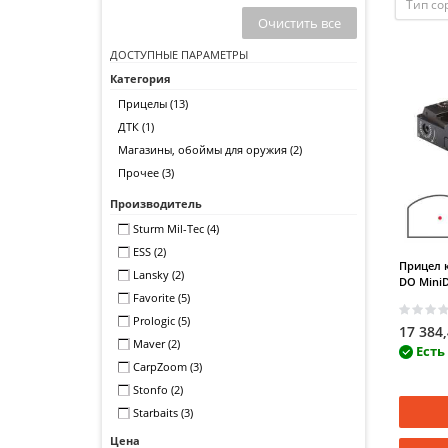
Тип со
Очистить все
ДОСТУПНЫЕ ПАРАМЕТРЫ
Категория
Прицелы
(13)
ДТК
(1)
Магазины, обоймы для оружия
(2)
Прочее
(3)
Производитель
Sturm Mil-Tec
(4)
ESS
(2)
Прицел 
Lansky
(2)
DO MiniDo
Favorite
(5)
Prologic
(5)
17 384
Maver
(2)
Есть
CarpZoom
(3)
Stonfo
(2)
Starbaits
(3)
Gardner
(1)
Цена