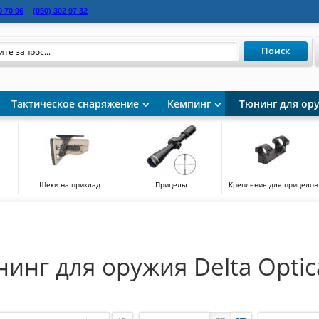
0 70 96
(050)
302 97 32
Поиск
Тактическое снаряжение
Кемпинг
Тюнинг для ор
Щеки на приклад
Прицелы
Крепление для прицелов
инг для оружия Delta Optica