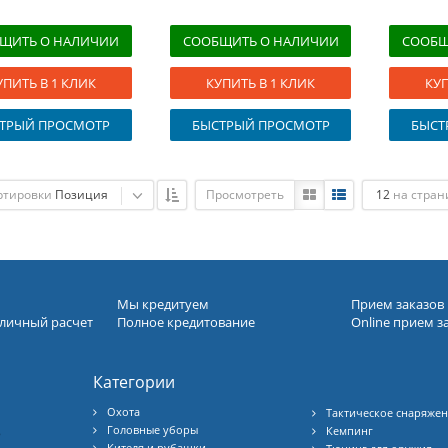
ЩИТЬ О НАЛИЧИИ
СООБЩИТЬ О НАЛИЧИИ
СООБЩ
УПИТЬ В 1 КЛИК
КУПИТЬ В 1 КЛИК
КУП
ТРЫЙ ПРОСМОТР
БЫСТРЫЙ ПРОСМОТР
БЫСТ
ртировки
Позиция
Просмотреть
12
на стран
Мы кредитуем
Прием заказов
личный расчет
Полное кредитование
Online прием з
Категории
Охота
Тактическое снаряже
Головные уборы
Кемпинг
Б
Кителя и рубашки