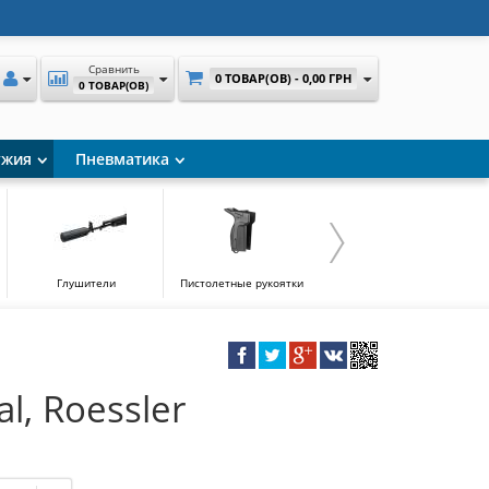
Сравнить
0 ТОВАР(ОВ) -
0,00 ГРН
0 ТОВАР(ОВ)
ужия
Пневматика
Глушители
Пистолетные рукоятки
ДТК
l, Roessler