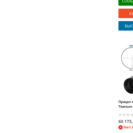
СООБ
SAS
(2)
К
BSA
(3)
Raptor
(6)
БЫС
Benelli
(55)
Surgeon
(2)
Marlin
(2)
Steyr Mannlicher
(31)
Bushmaster
(2)
Tomahawk
(1)
Haenel
(6)
Mauser
(23)
Вий
(3)
Форт
(22)
Diana
(10)
Прицел о
KalibrGun
(2)
Titanium 
Cometa
(2)
Kral
(2)
60 173
Beeman
(15)
Нет 
ASG
(7)