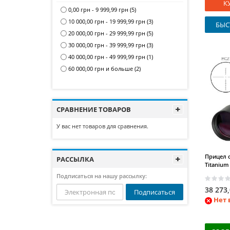
К
PB Products
(1)
0,00 грн
-
9 999,99 грн
(5)
ECOGEAR
(1)
10 000,00 грн
-
19 999,99 грн
(3)
БЫС
Акрополис
(3)
20 000,00 грн
-
29 999,99 грн
(5)
Borika
(4)
30 000,00 грн
-
39 999,99 грн
(3)
MTM
(7)
40 000,00 грн
-
49 999,99 грн
(1)
Deeper
(1)
60 000,00 грн
и больше
(2)
Kryston
(1)
Fabarm
(74)
POF-USA
(16)
СРАВНЕНИЕ ТОВАРОВ
Caesar Guerini
(14)
Remington
(39)
У вас нет товаров для сравнения.
Blaser
(185)
Browning
(27)
Прицел о
РАССЫЛКА
Sauer
(37)
Titanium 4
Merkel
(17)
Подписаться на нашу рассылку:
Hatsan
(46)
38 273
Подписаться
Ata Arms
(39)
Нет 
A-TEC
(107)
Tapco
(10)
CAA
(19)