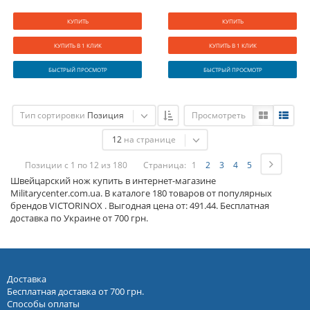
КУПИТЬ
КУПИТЬ
КУПИТЬ В 1 КЛИК
КУПИТЬ В 1 КЛИК
БЫСТРЫЙ ПРОСМОТР
БЫСТРЫЙ ПРОСМОТР
Тип сортировки
Позиция
Просмотреть
12
на странице
Позиции с 1 по 12 из 180
Страница:
1
2
3
4
5
Швейцарский нож купить в интернет-магазине
Militarycenter.com.ua. В каталоге 180 товаров от популярных
брендов VICTORINOX . Выгодная цена от: 491.44. Бесплатная
доставка по Украине от 700 грн.
Доставка
Бесплатная доставка от 700 грн.
Способы оплаты