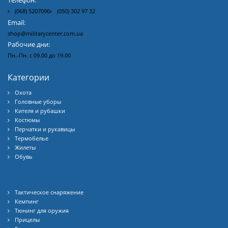
Телефон:
(068) 5207096
(050) 302 97 32
Email:
shop@militarycenter.com.ua
Рабочие дни:
Пн.-Пн. с 09.00 до 19.00
Категории
Охота
Головные уборы
Кителя и рубашки
Костюмы
Перчатки и рукавицы
Термобелье
Жилеты
Обувь
Тактическое снаряжение
Кемпинг
Тюнинг для оружия
Прицелы