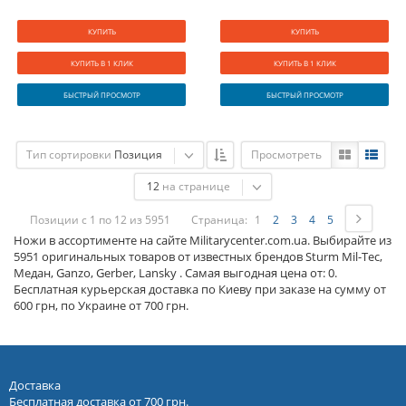
КУПИТЬ
КУПИТЬ
КУПИТЬ В 1 КЛИК
КУПИТЬ В 1 КЛИК
БЫСТРЫЙ ПРОСМОТР
БЫСТРЫЙ ПРОСМОТР
Тип сортировки
Позиция
Просмотреть
12
на странице
Позиции с 1 по 12 из 5951
Страница:
1
2
3
4
5
Ножи в ассортименте на сайте Militarycenter.com.ua. Выбирайте из
5951 оригинальных товаров от известных брендов Sturm Mil-Tec,
Медан, Ganzo, Gerber, Lansky . Самая выгодная цена от: 0.
Бесплатная курьерская доставка по Киеву при заказе на сумму от
600 грн, по Украине от 700 грн.
Доставка
Бесплатная доставка от 700 грн.