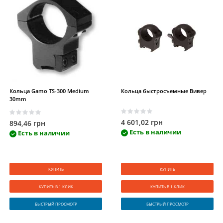
Choice
(14)
Ballistol
(11)
Docter
(17)
Zeiss
(60)
Nikon
(7)
Swarovski
(50)
Pentax
(1)
Leica
(31)
Nikko Stirling
(41)
Dipol
(8)
BSA-Optics
(11)
MAK
(70)
Кольца Gamo TS-300 Medium
Кольца быстросъемные Вивер
30mm
GUIDE
(9)
Butler Creek
(152)
Nightforce
(87)
4 601,02 грн
894,46 грн
Morakniv
(1)
Leatherman
(3)
Tramp
(2)
Есть в наличии
Есть в наличии
Defcon 5
(1)
SureFire
(1)
GoPro
(4)
КУПИТЬ
КУПИТЬ
Trabucco
(5)
Tatonka
(1)
Olight
(5)
КУПИТЬ В 1 КЛИК
КУПИТЬ В 1 КЛИК
ZOJIRUSHI
(10)
Coleman
(1)
GSI
(4)
БЫСТРЫЙ ПРОСМОТР
БЫСТРЫЙ ПРОСМОТР
UZKON
(3)
Cobalt
(1)
Savage
(23)