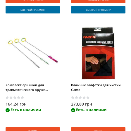
УОС
(1)
RUGER
(3)
TNW
(1)
БЫСТРЫЙ ПРОСМОТР
БЫСТРЫЙ ПРОСМОТР
Robinson
Mission First
Armsan
(4)
Armament
(1)
Tactical
(6)
SHAN
(3)
Khan
(6)
Franchi
(1)
Прочие
(8)
Bushnell Outdoor
FX
(2)
Crosman
(4)
Products
(77)
Man Kung
(1)
Leupold &
Stevens
(211)
Комплект ершиков для
Влажные салфетки для чистки
травматического оружи...
Gamo
Pulsar
(1)
YUKON
(5)
Tasco
(19)
164,24 грн
273,89 грн
Есть в наличии
Есть в наличии
Sig Sauer
Swarovski
Steiner-Optik
Optics
(9)
Optik
(29)
Gmbh
(6)
КУПИТЬ
КУПИТЬ