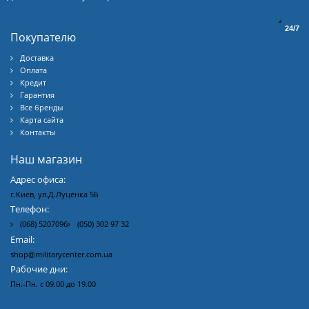
FAB DEFENSE?
(17)
McNett?
(1)
Trijicon?
(32)
24/7
Покупателю
Доставка
Оплата
Кредит
Гарантия
Все бренды
Карта сайта
Контакты
Наш магазин
Адрес офиса:
г.Киев, ул.Д.Луценка 5Б
Телефон:
(068) 5207096
(050) 302 97 32
Email:
shop@militarycenter.com.ua
Рабочие дни:
Пн.-Пн. с 09.00 до 19.00