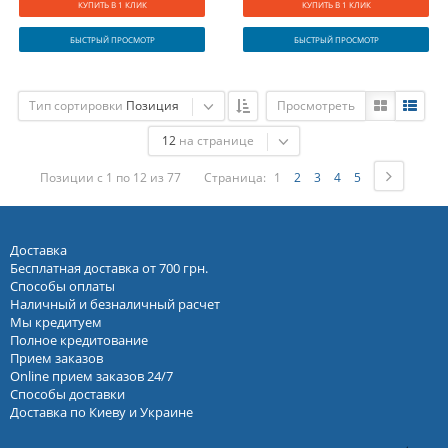
КУПИТЬ В 1 КЛИК
КУПИТЬ В 1 КЛИК
БЫСТРЫЙ ПРОСМОТР
БЫСТРЫЙ ПРОСМОТР
Тип сортировки
Позиция
Просмотреть
12
на странице
Позиции с 1 по 12 из 77
Страница:
1
2
3
4
5
Доставка
Бесплатная доставка от 700 грн.
Способы оплаты
Наличный и безналичный расчет
Мы кредитуем
Полное кредитование
Прием заказов
Online прием заказов 24/7
Способы доставки
Доставка по Киеву и Украине