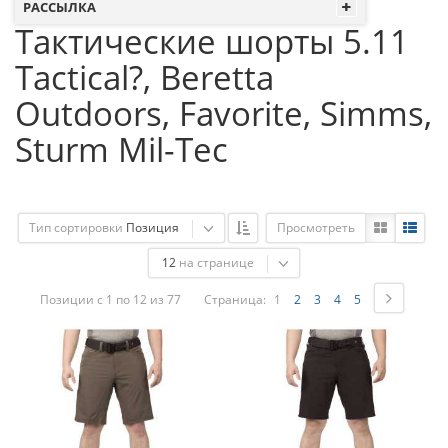
РАССЫЛКА
Тактические шорты 5.11
Tactical?, Beretta
Outdoors, Favorite, Simms,
Sturm Mil-Tec
Тип сортировки
Позиция
Просмотреть
12
на странице
Позиции с 1 по 12 из 77
Страница:
1
2
3
4
5