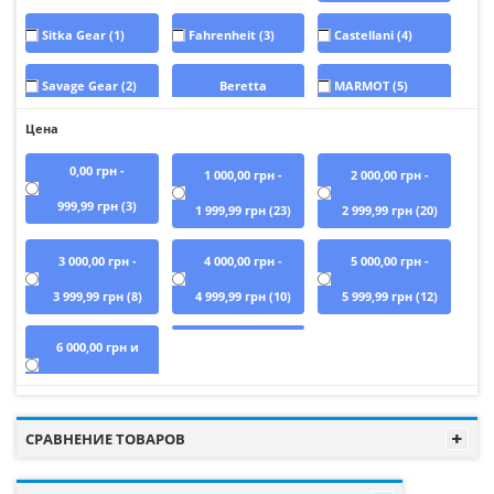
Sitka Gear
(1)
Fahrenheit
(3)
Castellani
(4)
Savage Gear
(2)
Beretta
MARMOT
(5)
Outdoors
(1)
Цена
Harkila
(5)
0,00 грн
-
1 000,00 грн
-
2 000,00 грн
-
5.11 Tactical?
(47)
Sturm Mil-Tec?
(4)
Surplus Raw
999,99 грн
(3)
1 999,99 грн
(23)
2 999,99 грн
(20)
Vintage?
(30)
3 000,00 грн
-
4 000,00 грн
-
5 000,00 грн
-
3 999,99 грн
(8)
4 999,99 грн
(10)
5 999,99 грн
(12)
6 000,00 грн
и
больше
(1)
СРАВНЕНИЕ ТОВАРОВ