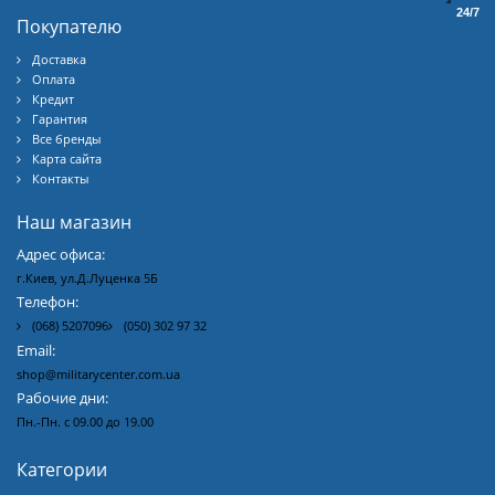
24/7
Покупателю
Доставка
Оплата
Кредит
Гарантия
Все бренды
Карта сайта
Контакты
Наш магазин
Адрес офиса:
г.Киев, ул.Д.Луценка 5Б
Телефон:
(068) 5207096
(050) 302 97 32
Email:
shop@militarycenter.com.ua
Рабочие дни:
Пн.-Пн. с 09.00 до 19.00
Категории