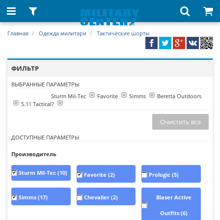
Главная
Одежда милитари
Тактические шорты
ФИЛЬТР
ВЫБРАННЫЕ ПАРАМЕТРЫ
Sturm Mil-Tec
Favorite
Simms
Beretta Outdoors
Производитель:
5.11 Tactical?
Очистить все
ДОСТУПНЫЕ ПАРАМЕТРЫ
Производитель
Sturm Mil-Tec
(10)
Favorite
(2)
Prologic
(5)
Simms
(17)
Chevalier
(2)
Blaser Active
Outfits
(6)